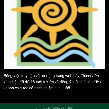
Bằng việc truy cập và sử dụng trang web này, Thành viên
xác nhận đã đủ 18 tuổi trở lên và đồng ý tuân thủ các điều
khoản cá cược có trách nhiệm của Lu88.
Copyright 2026 © LU88