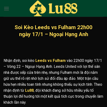
Skip
to
content
Soi Kèo Leeds vs Fulham 22h00
ngày 17/1 – Ngoại Hạng Anh
Nhận định, soi kèo
Leeds vs Fulham
vào 22h00 ngày 17/1
– Vòng 22 – Ngoại Hạng Anh. Leeds United với lợi thế sân
nhà được xếp cửa trên nhẹ, nhưng Fulham mới là đội nắm
giữ ưu thế rõ rệt nhờ lịch sử đối đầu áp đảo. Một trận cầu
hứa hẹn nhiều toan tính nhưng không thiếu sự kịch tính. Theo
nhận định từ
Lu88
, đội khách đang sở hữu nhiều yếu tố
thuận lợi để hướng tới một kết quả tích cực trong chuyến làm
khách lần này.